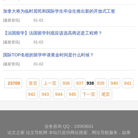
加拿大将为临时居民和国际学生毕业生推出新的开放式工签
[
最新资讯
]
01-02
【法国留学】法国留学到底应该选高商还是工程师？
[
最新资讯
]
01-02
国际TOP名校的留学申请黄金时间是什么时候？
[
最新资讯
]
01-02
23709
首页
上一页
936
937
938
939
940
941
942
943
944
945
下一页
尾页
业务咨询 QQ：10069601
论文之家
论文导航网
本站只提供网址搜索，网址导航服务，如果