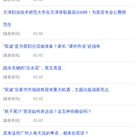
天津职业技术师范大学在天津录取最高分688！为英语专业公费师
范生
[
最新资讯
]
01-02
"双减"是为普职分流做准备？家长:"课外作业"必须有
[
最新资讯
]
01-02
跳水关键的"压水花"，英文竟是...
[
最新资讯
]
01-02
“双减”后童书市场或将迎来重大机遇，主题出版成新亮点
[
最新资讯
]
01-02
“耗子尾汁”英语如何表达说？这五种你都会吗？
[
最新资讯
]
01-02
原来这些广州人每天说的粤语，都来自英语？