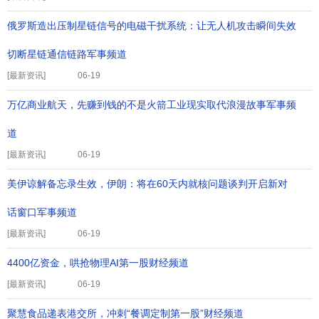
俄罗斯造出压制星链信号的电磁干扰系统：让无人机攻击瞬间失效
切断星链通信链路军事频道
[
最新资讯
]
06-19
万亿商业航天，先赚到钱的不是火箭工业现实取代浪漫故事军事频
道
[
最新资讯
]
06-19
美伊谅解备忘录生效，伊朗：将在60天内就核问题谈判开启新对
话窗口军事频道
[
最新资讯
]
06-19
4400亿资金，哄抢物理AI第一股财经频道
[
最新资讯
]
06-19
聚慧食品递表港交所，冲刺“餐调定制第一股”财经频道