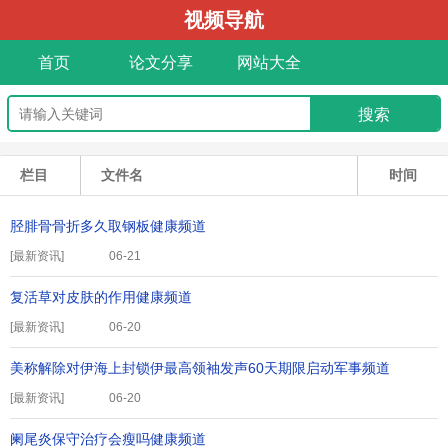
视频导航
首页
论文分享
网站大全
栏目
文件名
时间
胫腓骨骨折多久取钢板健康频道
[
最新资讯
]
06-21
复活草对皮肤的作用健康频道
[
最新资讯
]
06-20
美称解除对伊海上封锁伊最高领袖发声60天期限启动军事频道
[
最新资讯
]
06-20
阑尾炎保守治疗会瘦吗健康频道