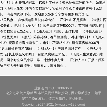
人生3》冲向春节档冠军，它做对了什么？资讯址分享导航服务。如果您
对《飞驰人生3》冲向春节档冠军，它做对了什么？资讯内容有什么疑
问，请咨询资讯作者。 欢迎朋友多多分享发布更多精品资讯。
相关热点： 春节档电影首波口碑出炉！《飞驰3》不是喜剧，《惊蛰》两
极分化， 电影《飞驰人生3》预售票房突破5000万， 节假日消费观察｜
春节档预售近2亿元，《飞驰人生3》领跑， 王炸扎堆！《飞驰人生3》
《惊蛰无声》《镖人》阵容封神，春节档直接， 补课时间到！《飞驰人
生3》观影前必看指南来了， 电影《飞驰人生3》预售票房破3000万，
“史上最长春节档”来临，《飞驰人生3》等影片陆续定档， 《飞驰人生
2》延长上映至5月10日，目前票房接近34亿， 《飞驰人生热爱篇》结
局，两个时空全员幸福，唯一遗憾叶功去世， 《飞驰人生》开播：我要
给所有人安利阚清子，颜值撩人，演技撩心，
业务咨询 QQ：10069601
论文之家
论文导航网
本站只提供网址搜索，网址导航服务，如果
侵犯了您的权益，请联系我们纠正或删除。
Copyright 2017-2021 (www.solw123.com)