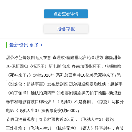
点击查看详情
报错/举报
最新资讯
更多 +
甜茶称芭蕾歌剧无人在意 查理兹·塞隆批此言论查理兹·塞隆甜茶-
李·佩斯回归《指环王》新电影 詹米·多南加盟指环王：猎捕咕噜
李
《死神来了7》定档2028年 系列总票房冲10亿美元死神来了7恐
怖片-
《蜘蛛侠：超越宇宙》发布新剧照 迈尔斯迎终章蜘蛛侠：超越宇
宙--新
《帕丁顿熊》确认拍第四部 知名喜剧编剧操刀帕丁顿熊--新浪新
闻
春节档电影首波口碑出炉！《飞驰3》不是喜剧，《惊蛰》两极分
化
电影《飞驰人生3》预售票房突破5000万
节假日消费观察｜春节档预售近2亿元，《飞驰人生3》领跑
王炸扎堆！《飞驰人生3》《惊蛰无声》《镖人》阵容封神，春节