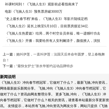
档直接
补课时间到！《飞驰人生3》观影前必看指南来了
电影《飞驰人生3》预售票房破3000万
“史上最长春节档”来临，《飞驰人生3》等影片陆续定档
《飞驰人生2》延长上映至5月10日，目前票房接近34亿
《飞驰人生热爱篇》结局，两个时空全员幸福，唯一遗憾叶功去
世
《飞驰人生》开播：我要给所有人安利阚清子，颜值撩人，演技
撩心
上一篇：
她叫伊莲，一直叫伊莲：法国天后本命年圆梦，登上春晚舞
台！
下一篇：
“最快女护士”张水华签约运动品牌特步
新闻说明
《飞驰人生3》冲向春节档冠军，它做对了什么？，最新飞驰,冲向资讯，
网络最新娱乐新闻分享。 飞驰,冲向《飞驰人生3》冲向春节档冠军，它
做对了什么？资讯由网友整理分享。 更多飞驰,冲向，《飞驰人生3》冲
向春节档冠军，它做对了什么？相关的资讯，请查看本站最新分享更新资
讯。 友情提示，本站所有飞驰,冲向资讯为网友分享，网站只提供《飞驰