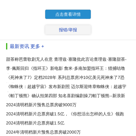
点击查看详情
报错/举报
最新资讯
更多 +
甜茶称芭蕾歌剧无人在意 查理兹·塞隆批此言论查理兹·塞隆甜茶-
李·佩斯回归《指环王》新电影 詹米·多南加盟指环王：猎捕咕噜
李
《死神来了7》定档2028年 系列总票房冲10亿美元死神来了7恐
怖片-
《蜘蛛侠：超越宇宙》发布新剧照 迈尔斯迎终章蜘蛛侠：超越宇
宙--新
《帕丁顿熊》确认拍第四部 知名喜剧编剧操刀帕丁顿熊--新浪新
闻
2024清明档新片预售总票房破9000万
2024清明档新片总票房破1.5亿，《你想活出怎样的人生》领跑
2024清明档新片总票房破1.5亿
2024年清明档新片预售总票房破2000万