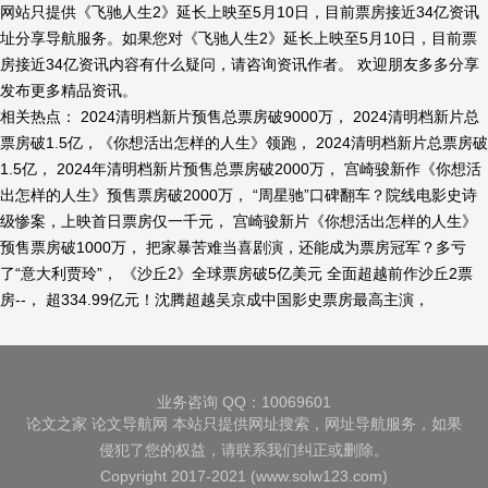
网站只提供《飞驰人生2》延长上映至5月10日，目前票房接近34亿资讯
址分享导航服务。如果您对《飞驰人生2》延长上映至5月10日，目前票
房接近34亿资讯内容有什么疑问，请咨询资讯作者。 欢迎朋友多多分享
发布更多精品资讯。
相关热点： 2024清明档新片预售总票房破9000万， 2024清明档新片总
票房破1.5亿，《你想活出怎样的人生》领跑， 2024清明档新片总票房破
1.5亿， 2024年清明档新片预售总票房破2000万， 宫崎骏新作《你想活
出怎样的人生》预售票房破2000万， “周星驰”口碑翻车？院线电影史诗
级惨案，上映首日票房仅一千元， 宫崎骏新片《你想活出怎样的人生》
预售票房破1000万， 把家暴苦难当喜剧演，还能成为票房冠军？多亏
了“意大利贾玲”， 《沙丘2》全球票房破5亿美元 全面超越前作沙丘2票
房--， 超334.99亿元！沈腾超越吴京成中国影史票房最高主演，
业务咨询 QQ：10069601
论文之家
论文导航网
本站只提供网址搜索，网址导航服务，如果
侵犯了您的权益，请联系我们纠正或删除。
Copyright 2017-2021 (www.solw123.com)