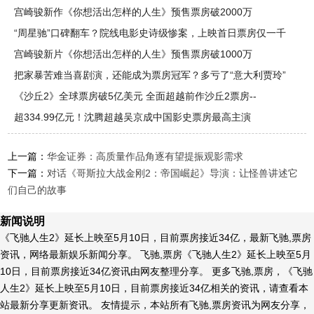
宫崎骏新作《你想活出怎样的人生》预售票房破2000万
“周星驰”口碑翻车？院线电影史诗级惨案，上映首日票房仅一千
元
宫崎骏新片《你想活出怎样的人生》预售票房破1000万
把家暴苦难当喜剧演，还能成为票房冠军？多亏了“意大利贾玲”
《沙丘2》全球票房破5亿美元 全面超越前作沙丘2票房--
超334.99亿元！沈腾超越吴京成中国影史票房最高主演
上一篇：
华金证券：高质量作品角逐有望提振观影需求
下一篇：
对话《哥斯拉大战金刚2：帝国崛起》导演：让怪兽讲述它
们自己的故事
新闻说明
《飞驰人生2》延长上映至5月10日，目前票房接近34亿，最新飞驰,票房
资讯，网络最新娱乐新闻分享。 飞驰,票房《飞驰人生2》延长上映至5月
10日，目前票房接近34亿资讯由网友整理分享。 更多飞驰,票房，《飞驰
人生2》延长上映至5月10日，目前票房接近34亿相关的资讯，请查看本
站最新分享更新资讯。 友情提示，本站所有飞驰,票房资讯为网友分享，