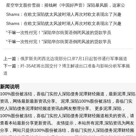
星空华文股价雪崩：摇钱树《中国好声音》深陷暴风眼，这家公
司还有什
Shams：在欧文深陷犹太风波时湖人再次对欧文表现出了兴趣
Shams：在欧文深陷犹太风波时湖人再次对欧文表现出了兴趣
“干嘛一次性付完！”深陷华尔街英语倒闭风波的贷款学员
“干嘛一次性付完！”深陷华尔街英语倒闭风波的贷款学员
上一篇：
俄罗斯关闭西北边境部分口岸7月1日起暂停通行军事频道
下一篇：
歼-35AE将出国交付？博主解读出口准备与影响分析军事频
道
新闻说明
100%股份被冻结，喜临门实控人深陷债务泥潭财经频道，最新泥潭,深陷
资讯，网络最新最新资讯分享。 泥潭,深陷100%股份被冻结，喜临门实
控人深陷债务泥潭财经频道资讯由网友整理分享。 更多泥潭,深陷，
100%股份被冻结，喜临门实控人深陷债务泥潭财经频道相关的资讯，请
查看本站最新分享更新资讯。 友情提示，本站所有泥潭,深陷资讯为网友
分享，网站只提供100%股份被冻结，喜临门实控人深陷债务泥潭财经频