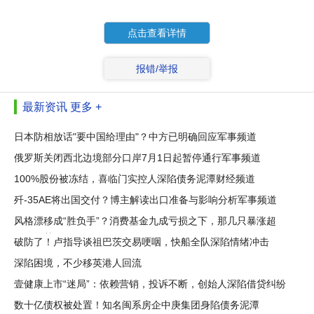
点击查看详情
报错/举报
最新资讯
更多 +
日本防相放话"要中国给理由"？中方已明确回应军事频道
俄罗斯关闭西北边境部分口岸7月1日起暂停通行军事频道
100%股份被冻结，喜临门实控人深陷债务泥潭财经频道
歼-35AE将出国交付？博主解读出口准备与影响分析军事频道
风格漂移成“胜负手”？消费基金九成亏损之下，那几只暴涨超
50%的基
破防了！卢指导谈祖巴茨交易哽咽，快船全队深陷情绪冲击
深陷困境，不少移英港人回流
壹健康上市“迷局”：依赖营销，投诉不断，创始人深陷借贷纠纷
数十亿债权被处置！知名闽系房企中庚集团身陷债务泥潭