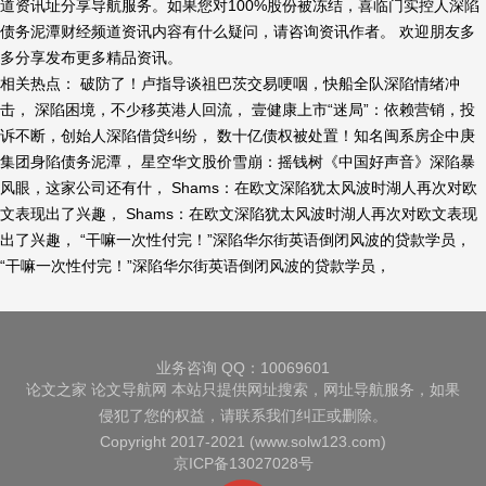
道资讯址分享导航服务。如果您对100%股份被冻结，喜临门实控人深陷
债务泥潭财经频道资讯内容有什么疑问，请咨询资讯作者。 欢迎朋友多
多分享发布更多精品资讯。
相关热点： 破防了！卢指导谈祖巴茨交易哽咽，快船全队深陷情绪冲
击， 深陷困境，不少移英港人回流， 壹健康上市“迷局”：依赖营销，投
诉不断，创始人深陷借贷纠纷， 数十亿债权被处置！知名闽系房企中庚
集团身陷债务泥潭， 星空华文股价雪崩：摇钱树《中国好声音》深陷暴
风眼，这家公司还有什， Shams：在欧文深陷犹太风波时湖人再次对欧
文表现出了兴趣， Shams：在欧文深陷犹太风波时湖人再次对欧文表现
出了兴趣， “干嘛一次性付完！”深陷华尔街英语倒闭风波的贷款学员，
“干嘛一次性付完！”深陷华尔街英语倒闭风波的贷款学员，
业务咨询 QQ：10069601
论文之家
论文导航网
本站只提供网址搜索，网址导航服务，如果
侵犯了您的权益，请联系我们纠正或删除。
Copyright 2017-2021 (www.solw123.com)
京ICP备13027028号