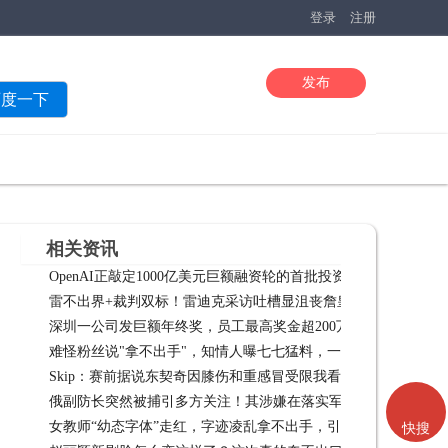
登录
注册
发布
百度一下
相关资讯
OpenAI正敲定1000亿美元巨额融资轮的首批投资承诺
Open
雷不出界+裁判双标！雷迪克采访吐槽显沮丧詹皇暗示湖人阵容
深圳一公司发巨额年终奖，员工最高奖金超200万元
弱 02-11
深圳一公司
难怪粉丝说"拿不出手"，知情人曝七七猛料，一件比一件“炸裂”
Skip：赛前据说东契奇因膝伤和重感冒受限我看不出来
Ski
俄副防长突然被捕引多方关注！其涉嫌在落实军需合同和分包工
女教师“幼态字体”走红，字迹凌乱拿不出手，引来师范生的不满
包工作期间 04-27
快搜