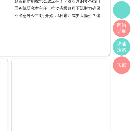
赵丽颖新剧脸怎么变这样了？这次真的夸不出口
赵丽颖新剧脸怎
国务院研究室主任：推动省级政府下沉财力确保基层“三保”不出
不出意外今年3月开始，4种东西或要大降价？建议早做准备
问题 03-06
网站
导航
快速
搜索
+
顶部