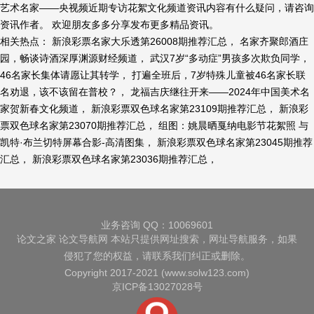
艺术名家——央视频近期专访花絮文化频道资讯内容有什么疑问，请咨询
资讯作者。 欢迎朋友多多分享发布更多精品资讯。
相关热点： 新浪彩票名家大乐透第26008期推荐汇总， 名家齐聚郎酒庄
园，畅谈诗酒深厚渊源财经频道， 武汉7岁“多动症”男孩多次欺负同学，
46名家长集体请愿让其转学， 打遍全班后，7岁特殊儿童被46名家长联
名劝退，该不该留在普校？， 龙福吉庆继往开来——2024年中国美术名
家贺新春文化频道， 新浪彩票双色球名家第23109期推荐汇总， 新浪彩
票双色球名家第23070期推荐汇总， 组图：姚晨晒戛纳电影节花絮照 与
凯特·布兰切特屏幕合影-高清图集， 新浪彩票双色球名家第23045期推荐
汇总， 新浪彩票双色球名家第23036期推荐汇总，
业务咨询 QQ：10069601
论文之家
论文导航网
本站只提供网址搜索，网址导航服务，如果
侵犯了您的权益，请联系我们纠正或删除。
Copyright 2017-2021 (www.solw123.com)
京ICP备13027028号