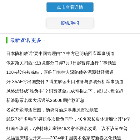
点击查看详情
报错/举报
最新资讯
更多 +
日本防相放话"要中国给理由"？中方已明确回应军事频道
俄罗斯关闭西北边境部分口岸7月1日起暂停通行军事频道
100%股份被冻结，喜临门实控人深陷债务泥潭财经频道
歼-35AE将出国交付？博主解读出口准备与影响分析军事频道
风格漂移成“胜负手”？消费基金九成亏损之下，那几只暴涨超
50%的基
新浪彩票名家大乐透第26008期推荐汇总
名家齐聚郎酒庄园，畅谈诗酒深厚渊源财经频道
武汉7岁“多动症”男孩多次欺负同学，46名家长集体请愿让其转学
打遍全班后，7岁特殊儿童被46名家长联名劝退，该不该留在普
校？
龙福吉庆继往开来——2024年中国美术名家贺新春文化频道