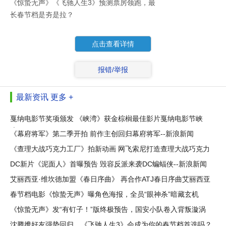
《惊蛰无声》《飞驰人生3》预测票房领跑，最
长春节档是夯是拉？
点击查看详情
报错/举报
最新资讯
更多 +
戛纳电影节奖项颁发 《峡湾》获金棕榈最佳影片戛纳电影节峡
湾--
《幕府将军》第二季开拍 前作主创回归幕府将军--新浪新闻
《查理大战巧克力工厂》拍新动画 网飞索尼打造查理大战巧克力
工
DC新片《泥面人》首曝预告 毁容反派来袭DC蝙蝠侠--新浪新闻
艾丽西亚·维坎德加盟《春日序曲》 再合作ATJ春日序曲艾丽西亚
·
春节档电影《惊蛰无声》曝角色海报，全员“眼神杀”暗藏玄机
《惊蛰无声》发“有钉子！”版终极预告，国安小队卷入背叛漩涡
沈腾携好友强势回归，《飞驰人生3》会成为你的春节档首选吗？