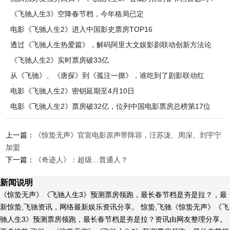
《飞驰人生3》空降春节档，今年格局已定
电影《飞驰人生2》进入中国影史票房TOP16
透过《飞驰人生热爱篇》，解码阿里大文娱影剧联动创新方法论
《飞驰人生2》实时票房破33亿
从《飞驰》、《唐探》到《孤注一掷》，谁吃到了剧影联动红
利？
电影《飞驰人生2》密钥延期至4月10日
电影《飞驰人生2》票房破32亿，位列中国电影票房总榜第17位
上一篇：
《惊蛰无声》官宣电影原声带阵容，汪苏泷、周深、刘宇宁
加盟
下一篇：
《奇迹人》：超级…普通人？
新闻说明
《惊蛰无声》《飞驰人生3》预测票房领跑，最长春节档是夯是拉？，最
新惊蛰,飞驰资讯，网络最新娱乐资讯分享。 惊蛰,飞驰《惊蛰无声》《飞
驰人生3》预测票房领跑，最长春节档是夯是拉？资讯由网友整理分享。