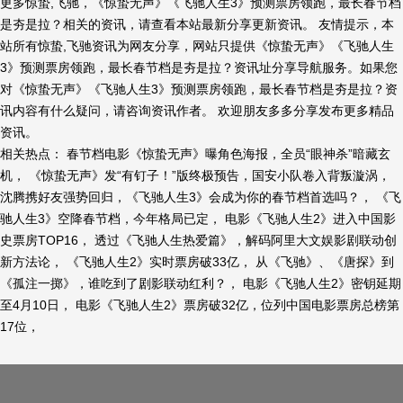
更多惊蛰,飞驰，《惊蛰无声》《飞驰人生3》预测票房领跑，最长春节档
是夯是拉？相关的资讯，请查看本站最新分享更新资讯。 友情提示，本
站所有惊蛰,飞驰资讯为网友分享，网站只提供《惊蛰无声》《飞驰人生
3》预测票房领跑，最长春节档是夯是拉？资讯址分享导航服务。如果您
对《惊蛰无声》《飞驰人生3》预测票房领跑，最长春节档是夯是拉？资
讯内容有什么疑问，请咨询资讯作者。 欢迎朋友多多分享发布更多精品
资讯。
相关热点： 春节档电影《惊蛰无声》曝角色海报，全员“眼神杀”暗藏玄
机， 《惊蛰无声》发“有钉子！”版终极预告，国安小队卷入背叛漩涡，
沈腾携好友强势回归，《飞驰人生3》会成为你的春节档首选吗？， 《飞
驰人生3》空降春节档，今年格局已定， 电影《飞驰人生2》进入中国影
史票房TOP16， 透过《飞驰人生热爱篇》，解码阿里大文娱影剧联动创
新方法论， 《飞驰人生2》实时票房破33亿， 从《飞驰》、《唐探》到
《孤注一掷》，谁吃到了剧影联动红利？， 电影《飞驰人生2》密钥延期
至4月10日， 电影《飞驰人生2》票房破32亿，位列中国电影票房总榜第
17位，