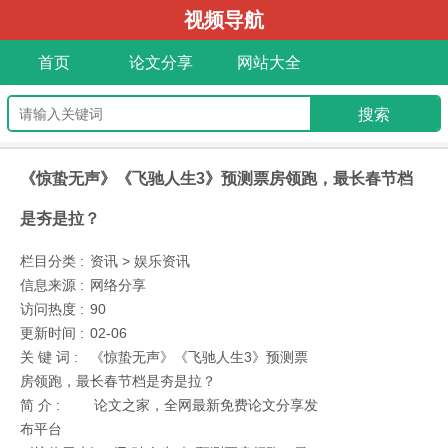
视频导航
首页
论文分享
网站大全
《惊蛰无声》《飞驰人生3》预测票房领跑，最长春节档
是夯是拉？
栏目分类 :
资讯 > 娱乐资讯
信息来源 :
网络分享
访问热度 :
90
更新时间 :
02-06
关 键 词 :
《惊蛰无声》《飞驰人生3》预测票
房领跑，最长春节档是夯是拉？
简 介 :
论文之家，全网最新免费论文分享发
布平台