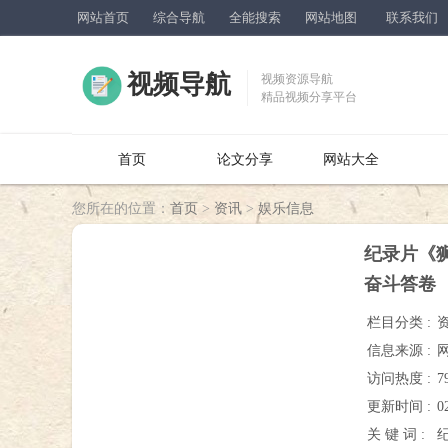
网站首页
综合导航
全能搜索
网站地图
联系我们
视频导航
视频资源导航
精品视频分享平台
首页
论文分享
网站大全
您所在的位置：
首页
>
资讯
>
娱乐信息
纪录片《
奋斗答卷
栏目分类 :
信息来源 :
访问热度 :
7
更新时间 :
0
关 键 词 :