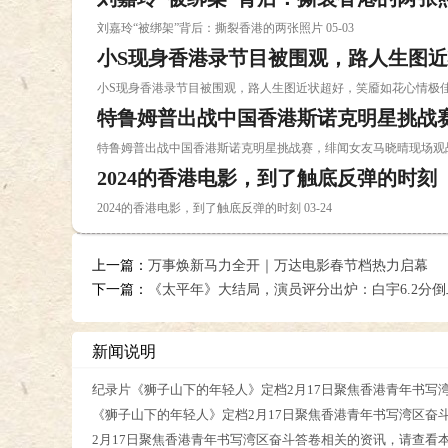
刘嘉玲“被绑架”背后：撕裂香港的两张照片 05-03
小S现身香港录节目被围观，路人生图
小S现身香港录节目被围观，路人生图近状超好，笑靥如花心情极佳 0
特鲁姆普出战中国香港斯诺克明星挑战
特鲁姆普出战中国香港斯诺克明星挑战赛，绯闻女友马晓晴现场观战 0
2024的香港电影，到了触底反弹的时刻
2024的香港电影，到了触底反弹的时刻 03-24
上一篇：
万事焕新马力全开｜万达电影春节档热力启幕
下一篇：
《太平年》大结局，演员评分出炉：白宇6.2分
新闻说明
纪录片《狮子山下的年轻人》定档2月17日聚焦香港青年书写湾
《狮子山下的年轻人》定档2月17日聚焦香港青年书写湾区奋
2月17日聚焦香港青年书写湾区奋斗答卷相关的资讯，请查看