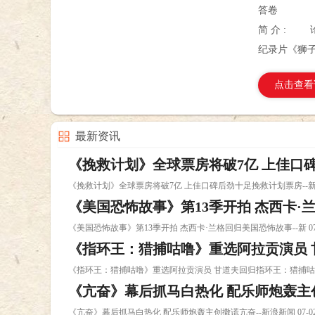
答卷
简 介 :
纪录片《狮子
点击查看
最新资讯
《挽救计划》全球票房将破7亿 上佳口碑
《挽救计划》全球票房将破7亿 上佳口碑后劲十足挽救计划票房--新 0
《美国恐怖故事》第13季开拍 杰西卡·
《美国恐怖故事》第13季开拍 杰西卡·兰格回归美国恐怖故事--新 07-
《指环王：猎捕咕噜》重选阿拉贡演员
《指环王：猎捕咕噜》重选阿拉贡演员 甘道夫回归指环王：猎捕咕噜指
《亢奋》幕后抓马白热化 配乐师炮轰主
《亢奋》幕后抓马白热化 配乐师炮轰主创撒谎亢奋--新浪新闻 07-0