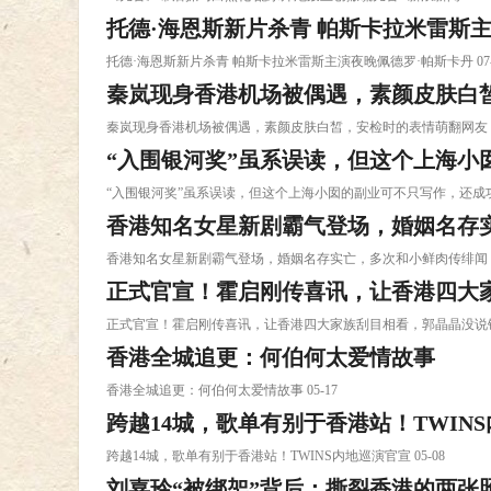
托德·海恩斯新片杀青 帕斯卡拉米雷斯
托德·海恩斯新片杀青 帕斯卡拉米雷斯主演夜晚佩德罗·帕斯卡丹 07-
秦岚现身香港机场被偶遇，素颜皮肤白
秦岚现身香港机场被偶遇，素颜皮肤白皙，安检时的表情萌翻网友！ 0
“入围银河奖”虽系误读，但这个上海小
“入围银河奖”虽系误读，但这个上海小囡的副业可不只写作，还成功“ 
香港知名女星新剧霸气登场，婚姻名存
香港知名女星新剧霸气登场，婚姻名存实亡，多次和小鲜肉传绯闻 01
正式官宣！霍启刚传喜讯，让香港四大
正式官宣！霍启刚传喜讯，让香港四大家族刮目相看，郭晶晶没说错 0
香港全城追更：何伯何太爱情故事
香港全城追更：何伯何太爱情故事 05-17
跨越14城，歌单有别于香港站！TWIN
跨越14城，歌单有别于香港站！TWINS内地巡演官宣 05-08
刘嘉玲“被绑架”背后：撕裂香港的两张