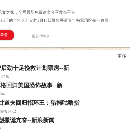
论文之家，全网最新免费论文分享发布平台
山下的年轻人》定档2月17日聚焦香港青年书写湾区奋斗答卷
详情
报错/举报
更多 
后劲十足挽救计划票房--新
7-02
兰格回归美国恐怖故事--新
02
 甘道夫回归指环王：猎捕咕噜指
 07-02
创撒谎亢奋--新浪新闻
2