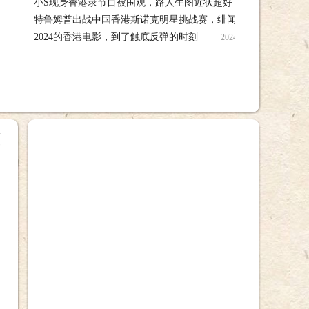
小S现身香港录节目被围观，路人生图近状超好，笑靥如花心情
特鲁姆普出战中国香港斯诺克明星挑战赛，绯闻女友马晓晴现场
佳 04-14
2024的香港电影，到了触底反弹的时刻
观战 03-27
2024的香港电影，到了触
+