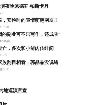
主演夜晚佩德罗·帕斯卡丹
02
皙，安检时的表情萌翻网友！
1-21
囡的副业可不只写作，还成功“
01-09
实亡，多次和小鲜肉传绯闻
-03
家族刮目相看，郭晶晶没说错
1-03
S内地巡演官宣
照片