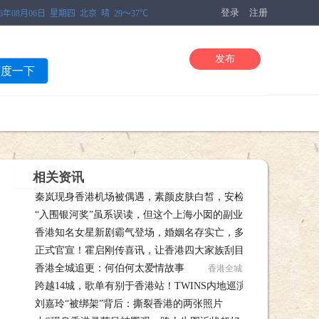
登录
注册
发布
百度一下
相关资讯
秦岚现身香港机场被偶遇，素颜皮肤白皙，安检时的表情萌翻网
“入围银河奖”虽系误读，但这个上海小囡的副业可不只写作，还成
友！ 01-21
香港知名女星新剧霸气登场，婚姻名存实亡，多次和小鲜肉传绯
还成功“ 01-09
正式官宣！霍启刚传喜讯，让香港四大家族刮目相看，郭晶晶没
01-03
香港全城追更：何伯何太爱情故事
说错 01-03
香港全城追更：何伯何太爱情故事
跨越14城，歌单有别于香港站！TWINS内地巡演官宣
跨越14
刘嘉玲“被绑架”背后：撕裂香港的两张照片
刘嘉玲“被绑架”背后